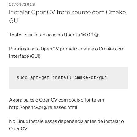
PUBLICADO
17/09/2018
EM
Instalar OpenCV from source com Cmake
GUI
Testei essa instalação no Ubuntu 16.04 😉
Para instalar o OpenCV primeiro instale o Cmake com
interface (GUI)
sudo apt-get install cmake-qt-gui
Agora baixe o OpenCV com código fonte em
http://opencv.org/releases.html
No Linux instale essas depenência antes de instalar o
OpenCV