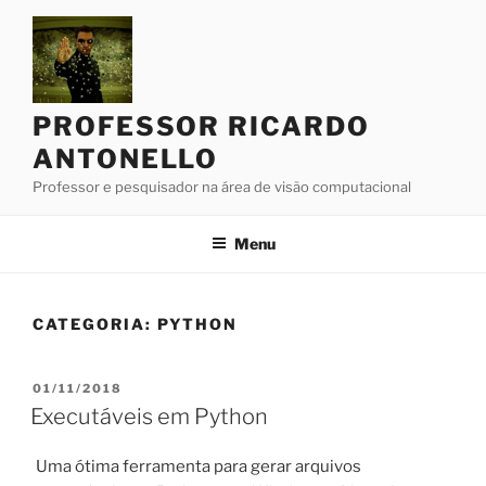
Pular
para
o
conteúdo
PROFESSOR RICARDO
ANTONELLO
Professor e pesquisador na área de visão computacional
Menu
CATEGORIA:
PYTHON
PUBLICADO
01/11/2018
EM
Executáveis em Python
Uma ótima ferramenta para gerar arquivos