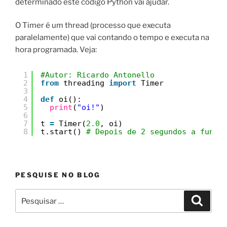
determinado este código Python vai ajudar.
O Timer é um thread (processo que executa
paralelamente) que vai contando o tempo e executa na
hora programada. Veja:
1
#Autor: Ricardo Antonello
2
from
threading 
import
Timer
3
4
def
oi():
5
print
(
"oi!"
)
6
7
t 
=
Timer(
2.0
, oi)
8
t.start() 
# Depois de 2 segundos a funçã
PESQUISE NO BLOG
Pesquisar
Pesqui
por: