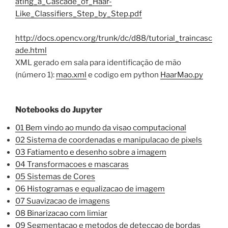
ating_a_Cascade_of_Haar-
Like_Classifiers_Step_by_Step.pdf
http://docs.opencv.org/trunk/dc/d88/tutorial_traincasc
ade.html
XML gerado em sala para identificação de mão
(número 1):
mao.xml
e codigo em python
HaarMao.py
Notebooks do Jupyter
01 Bem vindo ao mundo da visao computacional
02 Sistema de coordenadas e manipulacao de pixels
03 Fatiamento e desenho sobre a imagem
04 Transformacoes e mascaras
05 Sistemas de Cores
06 Histogramas e equalizacao de imagem
07 Suavizacao de imagens
08 Binarizacao com limiar
09 Segmentacao e metodos de deteccao de bordas