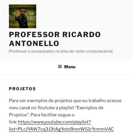
Pular
para
o
conteúdo
PROFESSOR RICARDO
ANTONELLO
Professor e pesquisador na área de visão computacional
Menu
PROJETOS
Para ver exemplos de projetos que eu trabalho acesse
meu canal no Youtube a playlist “Exemplos de
Projetos”. Para facilitar segue o
link:
https://www.youtube.com/playlist?
list=PLcJYAW7cq3J3tAgYoto9nmWS1rYcmmVAC