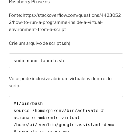
Raspberry Pi use os
Fonte: https://stackoverflow.com/questions/4423052
2/how-to-run-a-programme-inside-a-virtual-
environment-from-a-script
Crie um arquivo de script (.sh)
sudo nano launch.sh
Voce pode inclusive abrir um virtualenv dentro do
script
#!/bin/bash

source /home/pi/env/bin/activate # 
aciona o ambiente virtual

/home/pi/env/bin/google-assistant-demo 
# executa um programa