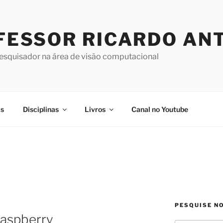
FESSOR RICARDO AN
pesquisador na área de visão computacional
as
Disciplinas
Livros
Canal no Youtube
PESQUISE N
 Raspberry