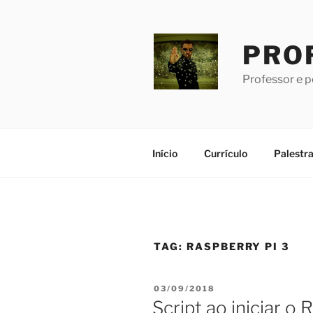
Pular
para
o
PRO
conteúdo
Professor e 
Início
Currículo
Palestr
TAG:
RASPBERRY PI 3
PUBLICADO
03/09/2018
EM
Script ao iniciar o