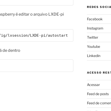
REDES SOCI
spberry é editar o arquivo LXDE-pi
Facebook
Instagram
fig/lxsession/LXDE-pi/autostart
Twitter
Youtube
lá de dentro
Linkedin
ACESSO REST
Acessar
Feed de posts
Feed de comen