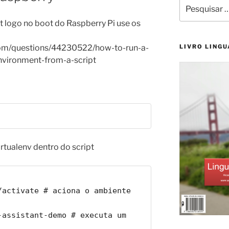
Pesquisar
por:
t logo no boot do Raspberry Pi use os
.com/questions/44230522/how-to-run-a-
LIVRO LINGU
nvironment-from-a-script
irtualenv dentro do script
activate # aciona o ambiente 
assistant-demo # executa um 