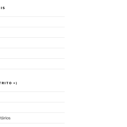
AIS
RITO =)
tários