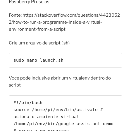
Raspberry Pi use os
Fonte: https://stackoverflow.com/questions/4423052
2/how-to-run-a-programme-inside-a-virtual-
environment-from-a-script
Crie um arquivo de script (.sh)
sudo nano launch.sh
Voce pode inclusive abrir um virtualenv dentro do
script
#!/bin/bash

source /home/pi/env/bin/activate # 
aciona o ambiente virtual

/home/pi/env/bin/google-assistant-demo 
# executa um programa