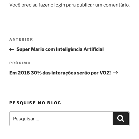
Você precisa fazer o
login
para publicar um comentário.
Navegação
Post
ANTERIOR
de
anterior
Super Mario com Inteligência Artificial
Post
Próximo
PRÓXIMO
post
Em 2018 30% das interações serão por VOZ!
PESQUISE NO BLOG
Pesquisar
Pesqui
por: