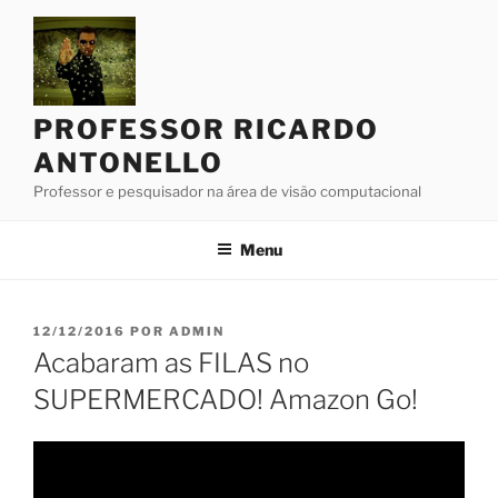
Pular
para
o
conteúdo
PROFESSOR RICARDO
ANTONELLO
Professor e pesquisador na área de visão computacional
Menu
PUBLICADO
12/12/2016
POR
ADMIN
EM
Acabaram as FILAS no
SUPERMERCADO! Amazon Go!