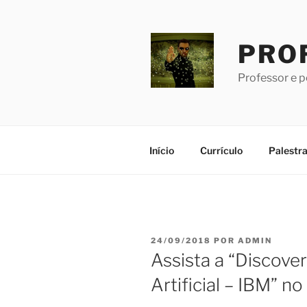
Pular
para
o
PRO
conteúdo
Professor e 
Início
Currículo
Palestr
PUBLICADO
24/09/2018
POR
ADMIN
EM
Assista a “Discovery
Artificial – IBM” n