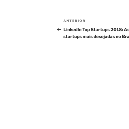
Navegação
Post
ANTERIOR
de
anterior
LinkedIn Top Startups 2018: A
startups mais desejadas no Bra
Post