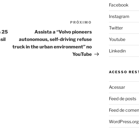
Facebook
Instagram
PRÓXIMO
Próximo
Twitter
post
s 25
Assista a “Volvo pioneers
Youtube
sil
autonomous, self-driving refuse
truck in the urban environment” no
Linkedin
YouTube
ACESSO REST
Acessar
Feed de posts
Feed de comen
WordPress.org