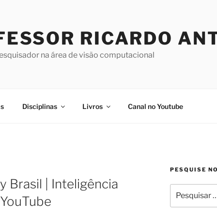
FESSOR RICARDO AN
pesquisador na área de visão computacional
as
Disciplinas
Livros
Canal no Youtube
PESQUISE N
 Brasil | Inteligência
Pesquisar
o YouTube
por: