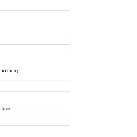
RITO =)
tários