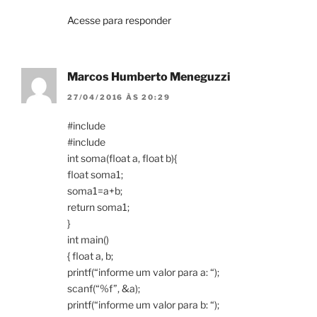
Acesse para responder
Marcos Humberto Meneguzzi
27/04/2016 ÀS 20:29
#include
#include
int soma(float a, float b){
float soma1;
soma1=a+b;
return soma1;
}
int main()
{ float a, b;
printf(“informe um valor para a: “);
scanf(“%f”, &a);
printf(“informe um valor para b: “);