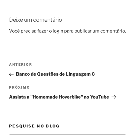
Deixe um comentário
Você precisa fazer o
login
para publicar um comentário.
Navegação
Post
ANTERIOR
de
anterior
Banco de Questões de Linguagem C
Post
Próximo
PRÓXIMO
post
Assista a "Homemade Hoverbike" no YouTube
PESQUISE NO BLOG