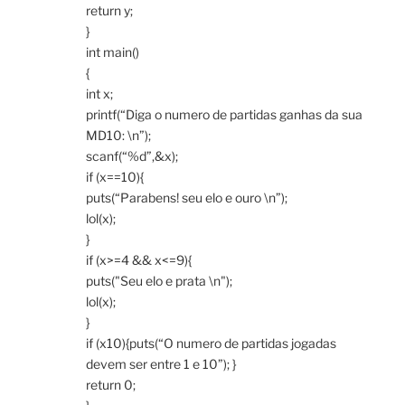
return y;
}
int main()
{
int x;
printf(“Diga o numero de partidas ganhas da sua
MD10: \n”);
scanf(“%d”,&x);
if (x==10){
puts(“Parabens! seu elo e ouro \n”);
lol(x);
}
if (x>=4 && x<=9){
puts("Seu elo e prata \n");
lol(x);
}
if (x10){puts(“O numero de partidas jogadas
devem ser entre 1 e 10”); }
return 0;