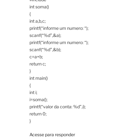
int soma()
{
int a,b,c;
printf(“informe um numero: “);
scanf(“%d”,&a);
printf(“informe um numero: “);
scanf(“%d”,&b);
c=a+b;
return c;
}
int main()
{
int i;
i=soma();
printf(“valor da conta: %d”,i);
return 0;
}
Acesse para responder