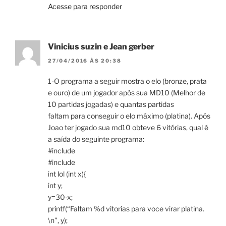
Acesse para responder
Vinicius suzin e Jean gerber
27/04/2016 ÀS 20:38
1-O programa a seguir mostra o elo (bronze, prata
e ouro) de um jogador após sua MD10 (Melhor de
10 partidas jogadas) e quantas partidas
faltam para conseguir o elo máximo (platina). Após
Joao ter jogado sua md10 obteve 6 vitórias, qual é
a saída do seguinte programa:
#include
#include
int lol (int x){
int y;
y=30-x;
printf(“Faltam %d vitorias para voce virar platina.
\n”, y);