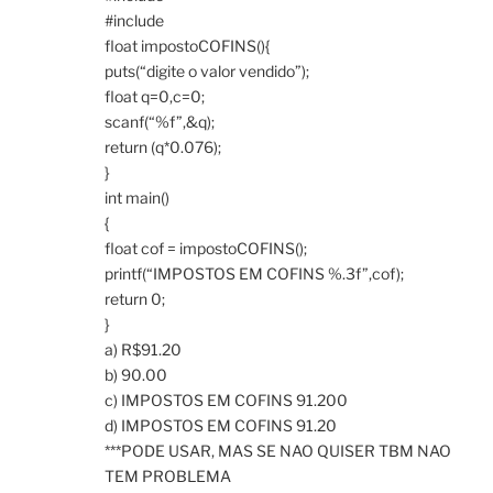
#include
float impostoCOFINS(){
puts(“digite o valor vendido”);
float q=0,c=0;
scanf(“%f”,&q);
return (q*0.076);
}
int main()
{
float cof = impostoCOFINS();
printf(“IMPOSTOS EM COFINS %.3f”,cof);
return 0;
}
a) R$91.20
b) 90.00
c) IMPOSTOS EM COFINS 91.200
d) IMPOSTOS EM COFINS 91.20
***PODE USAR, MAS SE NAO QUISER TBM NAO
TEM PROBLEMA