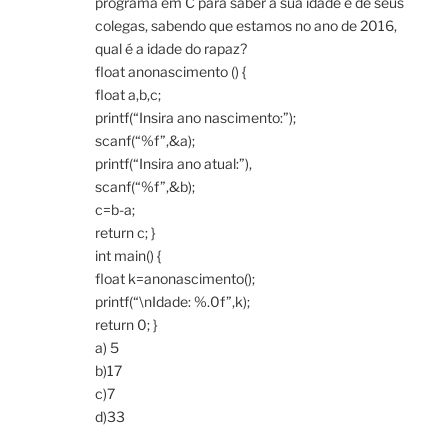
programa em C para saber a sua idade e de seus
colegas, sabendo que estamos no ano de 2016,
qual é a idade do rapaz?
float anonascimento () {
float a,b,c;
printf(“Insira ano nascimento:”);
scanf(“%f”,&a);
printf(“Insira ano atual:”),
scanf(“%f”,&b);
c=b-a;
return c; }
int main() {
float k=anonascimento();
printf(“\nIdade: %.0f”,k);
return 0; }
a) 5
b)17
c)7
d)33