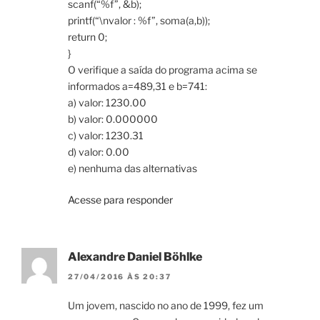
scanf(“%f”, &b);
printf(“\nvalor : %f”, soma(a,b));
return 0;
}
O verifique a saída do programa acima se
informados a=489,31 e b=741:
a) valor: 1230.00
b) valor: 0.000000
c) valor: 1230.31
d) valor: 0.00
e) nenhuma das alternativas
Acesse para responder
Alexandre Daniel Böhlke
27/04/2016 ÀS 20:37
Um jovem, nascido no ano de 1999, fez um