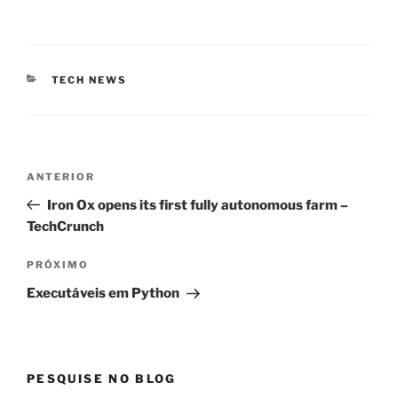
CATEGORIAS
TECH NEWS
Navegação
Post
ANTERIOR
de
anterior
Iron Ox opens its first fully autonomous farm –
Post
TechCrunch
Próximo
PRÓXIMO
post
Executáveis em Python
PESQUISE NO BLOG