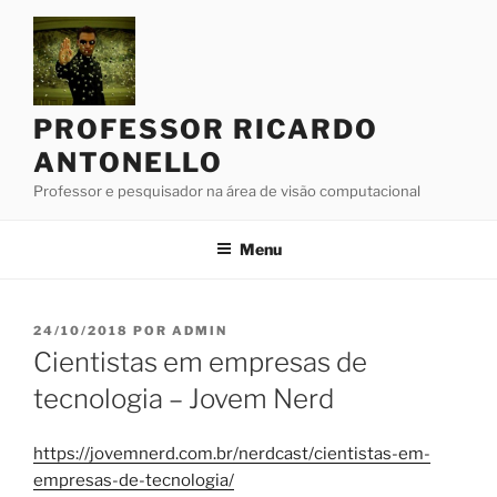
Pular
para
o
conteúdo
PROFESSOR RICARDO
ANTONELLO
Professor e pesquisador na área de visão computacional
Menu
PUBLICADO
24/10/2018
POR
ADMIN
EM
Cientistas em empresas de
tecnologia – Jovem Nerd
https://jovemnerd.com.br/nerdcast/cientistas-em-
empresas-de-tecnologia/