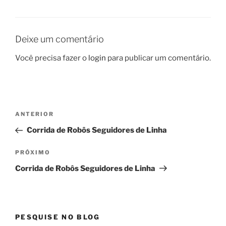
Deixe um comentário
Você precisa fazer o
login
para publicar um comentário.
Navegação
Post
ANTERIOR
de
anterior
Corrida de Robôs Seguidores de Linha
Post
Próximo
PRÓXIMO
post
Corrida de Robôs Seguidores de Linha
PESQUISE NO BLOG