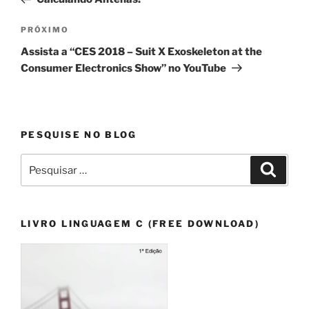
Post
Próximo
PRÓXIMO
post
Assista a “CES 2018 – Suit X Exoskeleton at the
Consumer Electronics Show” no YouTube
PESQUISE NO BLOG
Pesquisar
Pesqui
por:
LIVRO LINGUAGEM C (FREE DOWNLOAD)