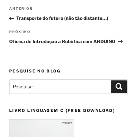
Navegação
Post
ANTERIOR
de
anterior
Transporte do futuro (não tão distante…)
Post
Próximo
PRÓXIMO
post
Oficina de Introdução a Robótica com ARDUINO
PESQUISE NO BLOG
Pesquisar
Pesqui
por:
LIVRO LINGUAGEM C (FREE DOWNLOAD)