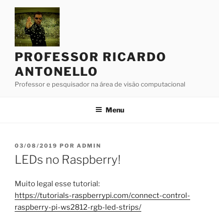
Pular
para
o
conteúdo
PROFESSOR RICARDO
ANTONELLO
Professor e pesquisador na área de visão computacional
Menu
PUBLICADO
03/08/2019
POR
ADMIN
EM
LEDs no Raspberry!
Muito legal esse tutorial:
https://tutorials-raspberrypi.com/connect-control-
raspberry-pi-ws2812-rgb-led-strips/