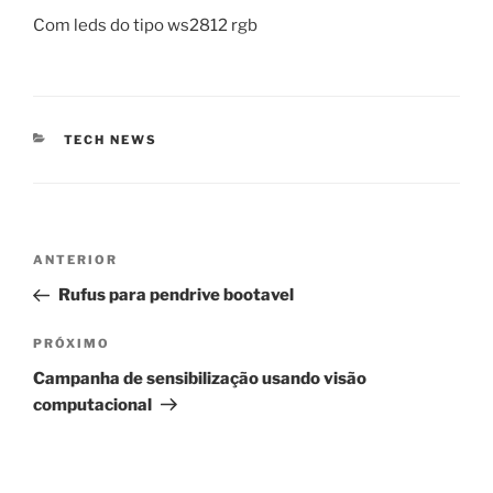
Com leds do tipo ws2812 rgb
CATEGORIAS
TECH NEWS
Navegação
Post
ANTERIOR
de
anterior
Rufus para pendrive bootavel
Post
Próximo
PRÓXIMO
post
Campanha de sensibilização usando visão
computacional