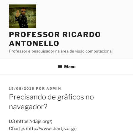
Pular
para
o
conteúdo
PROFESSOR RICARDO
ANTONELLO
Professor e pesquisador na área de visão computacional
Menu
PUBLICADO
15/08/2018
POR
ADMIN
EM
Precisando de gráficos no
navegador?
D3 (https://d3js.org/)
Chart.js (http://www.chartjs.org/)