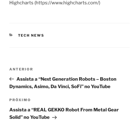
Highcharts (https://www.highcharts.com/)
CATEGORIAS
TECH NEWS
Navegação
Post
ANTERIOR
de
anterior
Assista a “Next Generation Robots – Boston
Post
Dynamics, Asimo, Da Vinci, SoFi” no YouTube
Próximo
PRÓXIMO
post
Assista a “REAL GEKKO Robot From Metal Gear
Solid” no YouTube