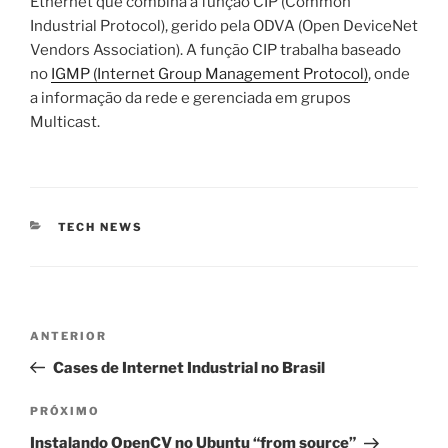
Ethernet que combina a função CIP (Common
Industrial Protocol), gerido pela ODVA (Open DeviceNet
Vendors Association). A função CIP trabalha baseado
no
IGMP (Internet Group Management Protocol)
, onde
a informação da rede e gerenciada em grupos
Multicast.
CATEGORIAS
TECH NEWS
Navegação
Post
ANTERIOR
de
anterior
Cases de Internet Industrial no Brasil
Post
Próximo
PRÓXIMO
post
Instalando OpenCV no Ubuntu “from source”