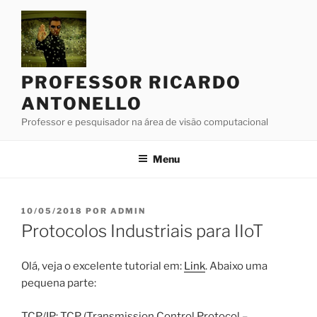
Pular
para
o
conteúdo
PROFESSOR RICARDO
ANTONELLO
Professor e pesquisador na área de visão computacional
Menu
PUBLICADO
10/05/2018
POR
ADMIN
EM
Protocolos Industriais para IIoT
Olá, veja o excelente tutorial em:
Link
. Abaixo uma
pequena parte:
TCP/IP: TCP (Transmission Control Protocol –