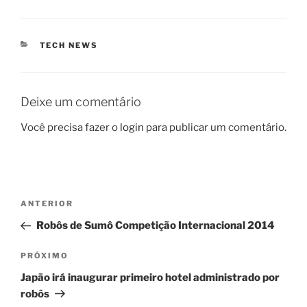
CATEGORIAS
TECH NEWS
Deixe um comentário
Você precisa fazer o
login
para publicar um comentário.
Navegação
Post
ANTERIOR
de
anterior
Robôs de Sumô Competição Internacional 2014
Post
Próximo
PRÓXIMO
post
Japão irá inaugurar primeiro hotel administrado por
robôs