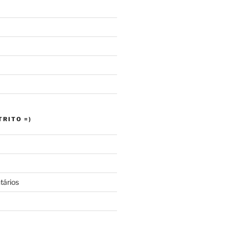
RITO =)
tários