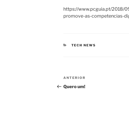
https://www.pcguia.pt/2018/
promove-as-competencias-dig
CATEGORIAS
TECH NEWS
Navegação
Post
ANTERIOR
de
anterior
Quero um!
Post