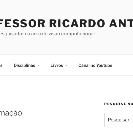
FESSOR RICARDO AN
pesquisador na área de visão computacional
as
Disciplinas
Livros
Canal no Youtube
PESQUISE N
amação
Pesquisar
por: