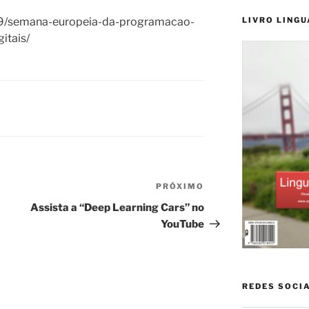
09/semana-europeia-da-programacao-
LIVRO LINGU
itais/
PRÓXIMO
Próximo
post
Assista a “Deep Learning Cars” no
YouTube
REDES SOCI